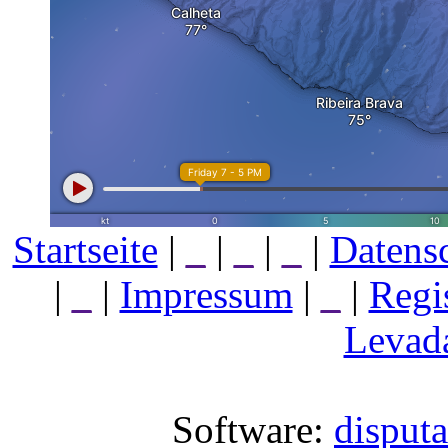
Startseite
|
_
|
_
|
_
|
Datens
|
_
|
Impressum
|
_
|
Regi
Levada
Software:
disput