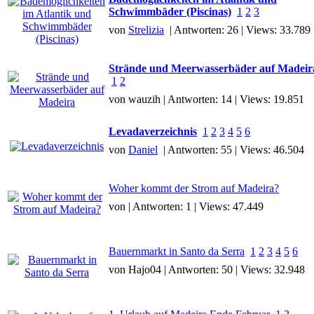
Schwimmbäder (Piscinas)
1
2
3
von
Strelizia
| Antworten: 26 | Views: 33.789
Strände und Meerwasserbäder auf Madeir
1
2
von wauzih | Antworten: 14 | Views: 19.851
Levadaverzeichnis
1
2
3
4
5
6
von
Daniel
| Antworten: 55 | Views: 46.504
Woher kommt der Strom auf Madeira?
von | Antworten: 1 | Views: 47.449
Bauernmarkt in Santo da Serra
1
2
3
4
5
6
von Hajo04 | Antworten: 50 | Views: 32.948