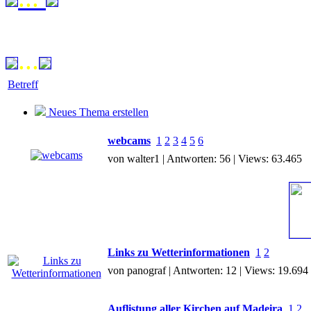
...
Betreff
Neues Thema erstellen
webcams
1
2
3
4
5
6
von walter1 | Antworten: 56 | Views: 63.465
Links zu Wetterinformationen
1
2
von panograf | Antworten: 12 | Views: 19.694
Auflistung aller Kirchen auf Madeira
1
2