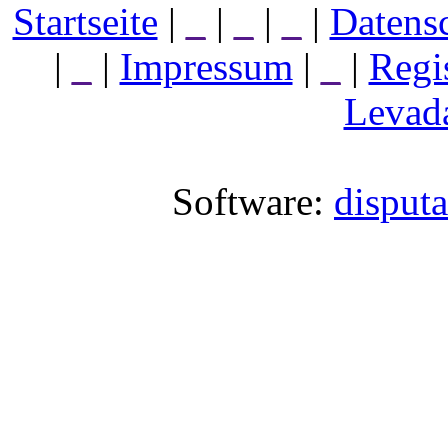
Startseite
|
_
|
_
|
_
|
Datens
|
_
|
Impressum
|
_
|
Regi
Levada
Software:
disput