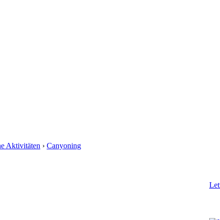
he Aktivitäten
›
Canyoning
Let