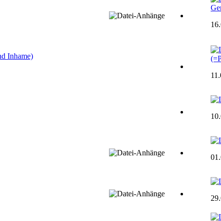
Ge
16.
nd Inhame)
(=
11
10
01
29