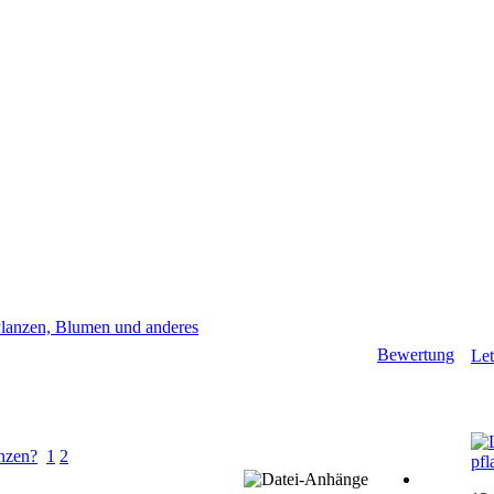
Planzen, Blumen und anderes
Bewertung
Let
nzen?
1
2
pfl