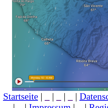
Startseite
|
_
|
_
|
_
|
Datens
|
_
|
Impressum
|
_
|
Regi