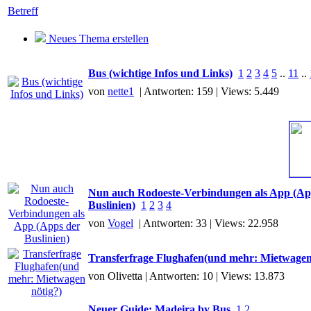
Betreff
Neues Thema erstellen
Bus (wichtige Infos und Links)
1
2
3
4
5
..
11
..
von
nette1
| Antworten: 159 | Views: 5.449
Nun auch Rodoeste-Verbindungen als App (Ap
Buslinien)
1
2
3
4
von
Vogel
| Antworten: 33 | Views: 22.958
Transferfrage Flughafen(und mehr: Mietwagen
von Olivetta | Antworten: 10 | Views: 13.873
Neuer Guide: Madeira by Bus
1
2