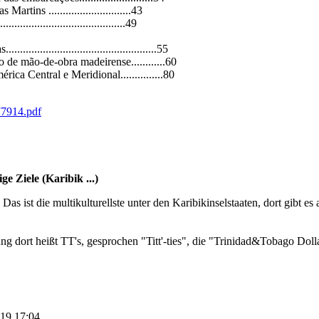
rtins .............................43
......................................49
..............................................55
 de mão-de-obra madeirense............60
ica Central e Meridional...............80
77914.pdf
e Ziele (Karibik ...)
as ist die multikulturellste unter den Karibikinselstaaten, dort gibt e
g dort heißt TT's, gesprochen "Titt'-ties", die "Trinidad&Tobago Doll
.19 17:04