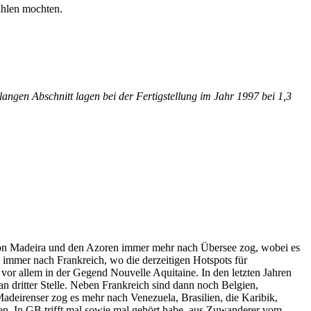
ählen mochten.
angen Abschnitt lagen bei der Fertigstellung im Jahr 1997 bei 1,3
r von Madeira und den Azoren immer mehr nach Übersee zog, wobei es
e immer nach Frankreich, wo die derzeitigen Hotspots für
e vor allem in der Gegend Nouvelle Aquitaine. In den letzten Jahren
n dritter Stelle. Neben Frankreich sind dann noch Belgien,
deirenser zog es mehr nach Venezuela, Brasilien, die Karibik,
n. In GB trifft mal sowie mal gehört habe, aus Zuwanderer vom