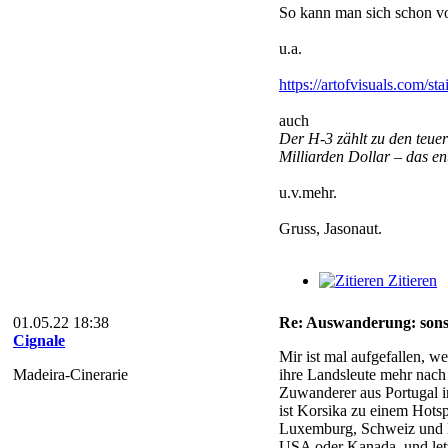
So kann man sich schon vo
u.a.
https://artofvisuals.com/st
auch
Der H-3 zählt zu den teuer
Milliarden Dollar – das en
u.v.mehr.
Gruss, Jasonaut.
Zitieren
01.05.22 18:38
Re: Auswanderung: sonsti
Cignale
Mir ist mal aufgefallen, 
Madeira-Cinerarie
ihre Landsleute mehr nach 
Zuwanderer aus Portugal in
ist Korsika zu einem Hotsp
Luxemburg, Schweiz und De
USA oder Kanada, und letz