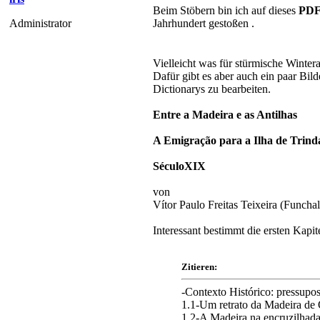
Beim Stöbern bin ich auf dieses
PDF
Administrator
Jahrhundert gestoßen .
Vielleicht was für stürmische Wint
Dafür gibt es aber auch ein paar Bild
Dictionarys zu bearbeiten.
Entre a Madeira e as Antilhas
A Emigração para a Ilha de Trind
SéculoXIX
von
Vítor Paulo Freitas Teixeira (Funcha
Interessant bestimmt die ersten Kapite
Zitieren:
-Contexto Histórico: pressupos
1.1-Um retrato da Madeira de Oitoce
1.2-A Madeira na encruzilhada das