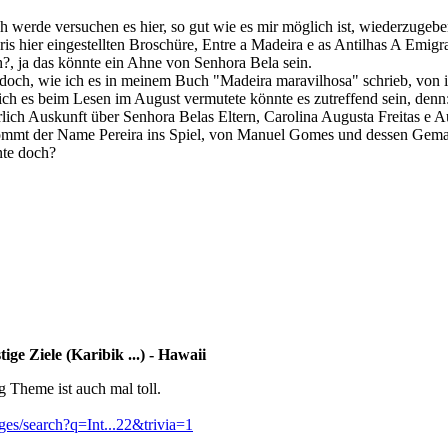
ich werde versuchen es hier, so gut wie es mir möglich ist, wiederzugebe
Iris hier eingestellten Broschüre, Entre a Madeira e as Antilhas A Emig
?, ja das könnte ein Ahne von Senhora Bela sein.
 doch, wie ich es in meinem Buch "Madeira maravilhosa" schrieb, von
ich es beim Lesen im August vermutete könnte es zutreffend sein, denn
ich Auskunft über Senhora Belas Eltern, Carolina Augusta Freitas e 
ommt der Name Pereira ins Spiel, von Manuel Gomes und dessen Gemahl
nte doch?
ge Ziele (Karibik ...) - Hawaii
Theme ist auch mal toll.
es/search?q=Int...22&trivia=1