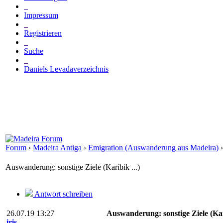
_
Impressum
_
Registrieren
_
Suche
_
Daniels Levadaverzeichnis
Forum
›
Madeira Antiga
›
Emigration (Auswanderung aus Madeira)
Auswanderung: sonstige Ziele (Karibik ...)
Antwort schreiben
26.07.19 13:27
Auswanderung: sonstige Ziele (Kari
iris