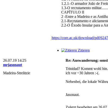
1.2.1–O armador João de Freitas Ma
1.3-O recrutamento militar.............
CAPÍTULO II
2 -Entre a Madeira e as Antilhas.......
2.1-Recrutamento e aliciamento
2.2-O Êxodo Insular para a Amér
https://core.ac.uk/download/pdf/624
Zitieren
26.07.19 14:25
Re: Auswanderung: sonstig
mrjasonaut
Trinidad? Kommt wohl hin. D
Madeira-Strelitzie
ich vor ~30 Jahren :-(.
Nebenbei, die lokale Währun
Jasonaut.
Zuletzt bearbeitet am 26.07