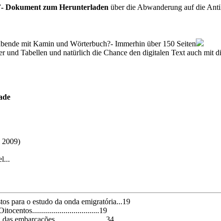
- Dokument zum Herunterladen
über die Abwanderung auf die Antil
erabende mit Kamin und Wörterbuch?- Immerhin über 150 Seiten
er und Tabellen und natürlich die Chance den digitalen Text auch mit di
ade
l 2009)
l...
tos para o estudo da onda emigratória...19
ntos..................................19
 embarcações..........................34