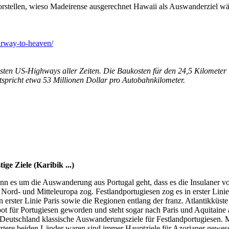
rstellen, wieso Madeirense ausgerechnet Hawaii als Auswanderziel w
airway-to-heaven/
sten US-Highways aller Zeiten. Die Baukosten für den 24,5 Kilometer l
tspricht etwa 53 Millionen Dollar pro Autobahnkilometer.
ge Ziele (Karibik ...)
wenn es um die Auswanderung aus Portugal geht, dass es die Insulane
Nord- und Mitteleuropa zog. Festlandportugiesen zog es in erster Lini
 erster Linie Paris sowie die Regionen entlang der franz. Atlantikküst
ot für Portugiesen geworden und steht sogar nach Paris und Aquitaine a
utschland klassische Auswanderungsziele für Festlandportugiesen. Ma
tere beiden Länder waren sind immer Hauptziele für Azorianer gewese