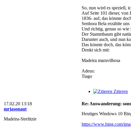
So, nun wird es speziell, 
Auf Seite 101 dieser, von 
1836- auf, das könnte doch
Senhora Bela erzählte uns
Und richtig, genau so wie 
Der Stammbaum gibt natürl
Darunter auch, und nun k
Das könnte doch, das kön
Denkt sich mit:
Madeira maravilhosa
Adeus:
Tiago
Zitieren
17.02.20 13:18
Re: Auswanderung: sonsti
mrjasonaut
Heutiges Windows 10 Bing 
Madeira-Strelitzie
https://www.bing.com/imag