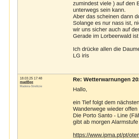
zumindest viele ) auf den
unterwegs sein kann.
Aber das scheinen dann d
Solange es nur nass ist, n
wir uns sicher auch auf 
Gerade im Lorbeerwald ist
Ich drücke allen die Daum
LG iris
18.03.25 17:48
Re: Wetterwarnungen 2025
madBee
Madeira-Strelitzie
Hallo,
ein Tief folgt dem nächste
Wanderwege wieder offen 
Die Porto Santo - Line (Fä
gibt ab morgen Alarmstufe
https://www.ipma.pt/pt/o