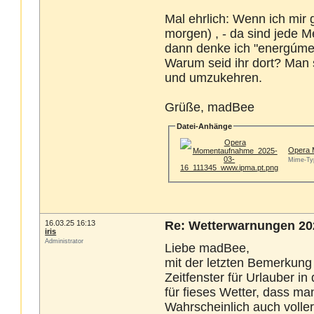
Mal ehrlich: Wenn ich mir
morgen) , - da sind jede 
dann denke ich "energúme
Warum seid ihr dort? Man 
und umzukehren.
Grüße, madBee
Datei-Anhänge
Opera 
Mime-Ty
16.03.25 16:13
Re: Wetterwarnungen 202
iris
Administrator
Liebe madBee,
mit der letzten Bemerkung h
Zeitfenster für Urlauber i
für fieses Wetter, dass m
Wahrscheinlich auch volle