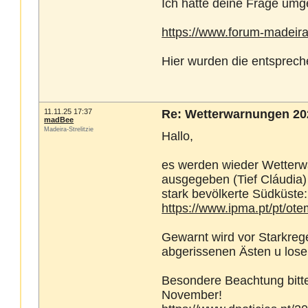
Ich hatte deine Frage umg
https://www.forum-madeir
Hier wurden die entsprech
11.11.25 17:37
Re: Wetterwarnungen 2025
madBee
Madeira-Strelitzie
Hallo,
es werden wieder Wetterwa
ausgegeben (Tief Cláudia) 
stark bevölkerte Südküste:
https://www.ipma.pt/pt/o
Gewarnt wird vor Starkre
abgerissenen Ästen u lose
Besondere Beachtung bitte
November!