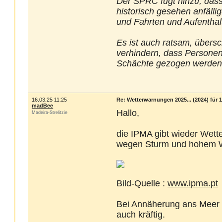
Der SPRC fügt hinzu, dass
historisch gesehen anfälli
und Fahrten und Aufenthal
Es ist auch ratsam, über
verhindern, dass Personen
Schächte gezogen werden
16.03.25 11:25
Re: Wetterwarnungen 2025... (2024) für 1
madBee
Hallo,
Madeira-Strelitzie
die IPMA gibt wieder Wett
wegen Sturm und hohem 
Bild-Quelle :
www.ipma.pt
Bei Annäherung ans Meer so
auch kräftig.