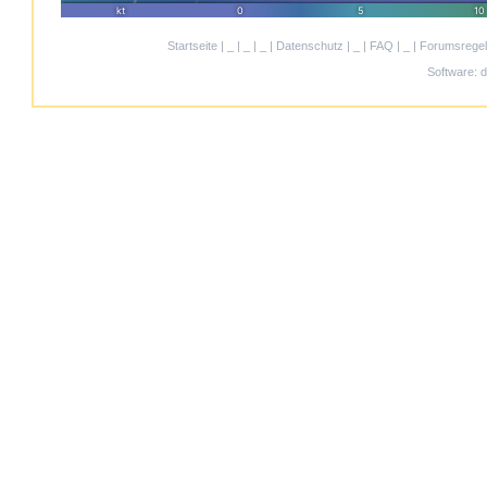
Startseite
|
_
|
_
|
_
|
Datenschutz
|
_
|
FAQ
|
_
|
Forumsrege
Software:
d