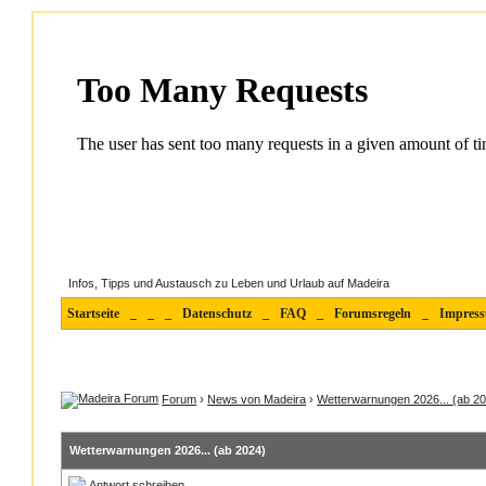
Infos, Tipps und Austausch zu Leben und Urlaub auf Madeira
Startseite
_
_
_
Datenschutz
_
FAQ
_
Forumsregeln
_
Impres
Forum
›
News von Madeira
›
Wetterwarnungen 2026... (ab 2
Wetterwarnungen 2026... (ab 2024)
Antwort schreiben