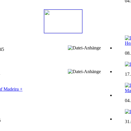
04
Hea
545
08
1
17
uf Madeira +
Ma
04.
6
31