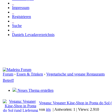
_
Impressum
_
Registrieren
_
Suche
_
Daniels Levadaverzeichnis
Forum
›
Essen & Trinken
›
Vegetarische und vegane Restaurants
Betreff
Neues Thema erstellen
Vegana: Veganer Käse-Shop in Ponta do Sol (
von
iris
| Antworten: 1 | Views: 2.910