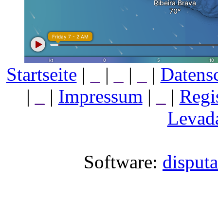
Startseite
|
_
|
_
|
_
|
Datens
|
_
|
Impressum
|
_
|
Regi
Levada
Software:
disput