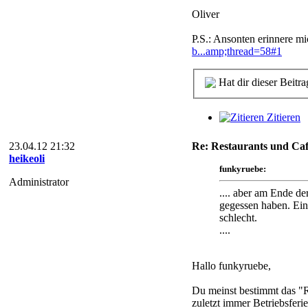
Oliver
P.S.: Ansonten erinnere m
b...amp;thread=58#1
Hat dir dieser Beitra
Zitieren
23.04.12 21:32
Re: Restaurants und Caf
heikeoli
funkyruebe:
Administrator
.... aber am Ende de
gegessen haben. Eine
schlecht.
....
Hallo funkyruebe,
Du meinst bestimmt das "Re
zuletzt immer Betriebsferi