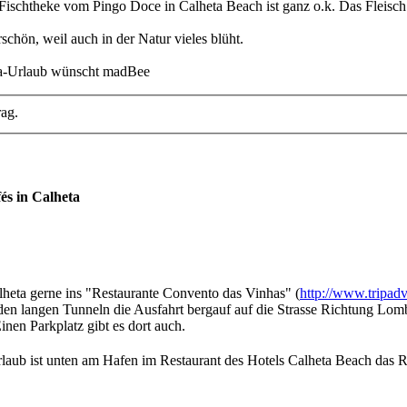
e Fischtheke vom Pingo Doce in Calheta Beach ist ganz o.k. Das Fleisch 
chön, weil auch in der Natur vieles blüht.
ra-Urlaub wünscht madBee
rag.
és in Calheta
lheta gerne ins "Restaurante Convento das Vinhas" (
http://www.tripadv
den langen Tunneln die Ausfahrt bergauf auf die Strasse Richtung Lom
Einen Parkplatz gibt es dort auch.
laub ist unten am Hafen im Restaurant des Hotels Calheta Beach das Ri