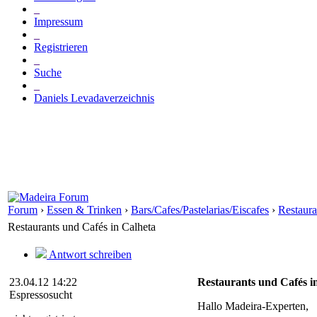
_
Impressum
_
Registrieren
_
Suche
_
Daniels Levadaverzeichnis
Forum
›
Essen & Trinken
›
Bars/Cafes/Pastelarias/Eiscafes
›
Restaura
Restaurants und Cafés in Calheta
Antwort schreiben
23.04.12 14:22
Restaurants und Cafés i
Espressosucht
Hallo Madeira-Experten,