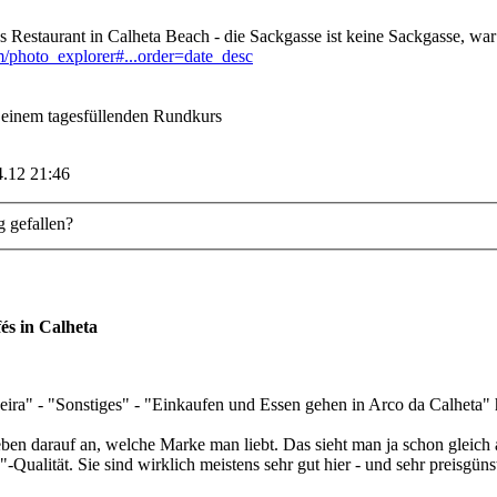
Restaurant in Calheta Beach - die Sackgasse ist keine Sackgasse, war e
/photo_explorer#...order=date_desc
 einem tagesfüllenden Rundkurs
4.12 21:46
g gefallen?
és in Calheta
ira" - "Sonstiges" - "Einkaufen und Essen gehen in Arco da Calheta" h
en darauf an, welche Marke man liebt. Das sieht man ja schon gleich 
-Qualität. Sie sind wirklich meistens sehr gut hier - und sehr preisgün