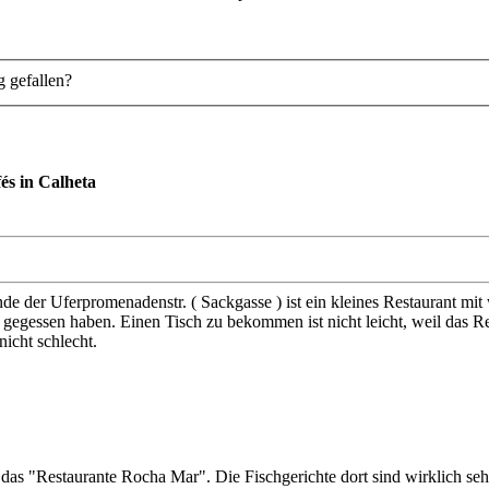
g gefallen?
és in Calheta
nde der Uferpromenadenstr. ( Sackgasse ) ist ein kleines Restaurant mi
h gegessen haben. Einen Tisch zu bekommen ist nicht leicht, weil das R
icht schlecht.
as "Restaurante Rocha Mar". Die Fischgerichte dort sind wirklich sehr z