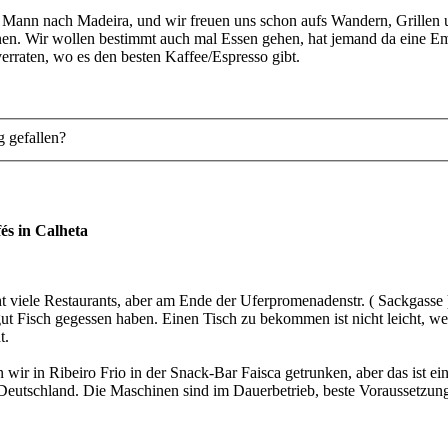
m Mann nach Madeira, und wir freuen uns schon aufs Wandern, Grillen 
en. Wir wollen bestimmt auch mal Essen gehen, hat jemand da eine E
erraten, wo es den besten Kaffee/Espresso gibt.
g gefallen?
és in Calheta
 viele Restaurants, aber am Ende der Uferpromenadenstr. ( Sackgasse ) 
gut Fisch gegessen haben. Einen Tisch zu bekommen ist nicht leicht, we
t.
wir in Ribeiro Frio in der Snack-Bar Faisca getrunken, aber das ist ei
 Deutschland. Die Maschinen sind im Dauerbetrieb, beste Voraussetzung 