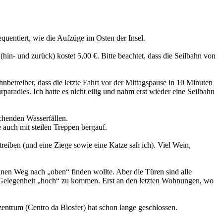
equentiert, wie die Aufzüge im Osten der Insel.
(hin- und zurück) kostet 5,00 €. Bitte beachtet, dass die Seilbahn von
nbetreiber, dass die letzte Fahrt vor der Mittagspause in 10 Minuten
paradies. Ich hatte es nicht eilig und nahm erst wieder eine Seilbahn
chenden Wasserfällen.
 auch mit steilen Treppen bergauf.
eiben (und eine Ziege sowie eine Katze sah ich). Viel Wein,
einen Weg nach „oben“ finden wollte. Aber die Türen sind alle
 Gelegenheit „hoch“ zu kommen. Erst an den letzten Wohnungen, wo
szentrum (Centro da Biosfer) hat schon lange geschlossen.