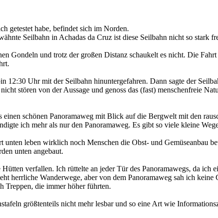
ich getestet habe, befindet sich im Norden.
ähnte Seilbahn in Achadas da Cruz ist diese Seilbahn nicht so stark fr
nen Gondeln und trotz der großen Distanz schaukelt es nicht. Die Fahrt 
hrt.
in 12:30 Uhr mit der Seilbahn hinuntergefahren. Dann sagte der Seilbah
h nicht stören von der Aussage und genoss das (fast) menschenfreie Natur
 einen schönen Panoramaweg mit Blick auf die Bergwelt mit den raus
kundigte ich mehr als nur den Panoramaweg. Es gibt so viele kleine Wege
t unten leben wirklich noch Menschen die Obst- und Gemüseanbau betr
den unten angebaut.
e Hütten verfallen. Ich rüttelte an jeder Tür des Panoramawegs, da ich 
sieht herrliche Wanderwege, aber von dem Panoramaweg sah ich keine
ich Treppen, die immer höher führten.
nstafeln größtenteils nicht mehr lesbar und so eine Art wie Information