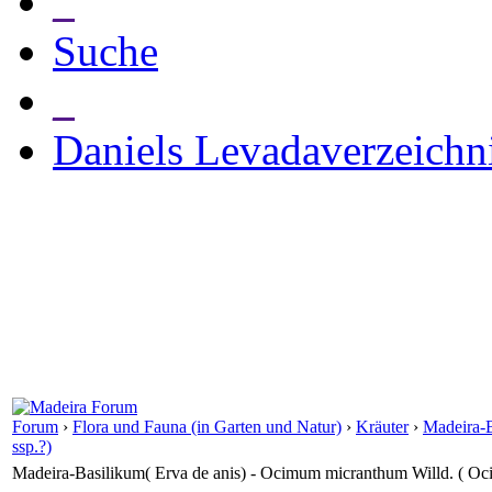
_
Suche
_
Daniels Levadaverzeichn
Forum
›
Flora und Fauna (in Garten und Natur)
›
Kräuter
›
Madeira-B
ssp.?)
Madeira-Basilikum( Erva de anis) - Ocimum micranthum Willd. ( Oci