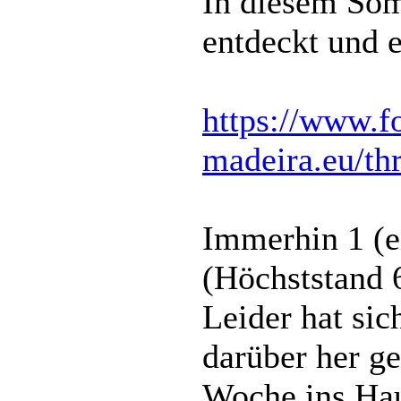
In diesem Som
entdeckt und 
https://www.f
madeira.eu/th
Immerhin 1 (e
(Höchststand 
Leider hat sic
darüber her ge
Woche ins Ha