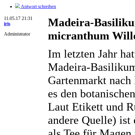
Antwort schreiben
11.05.17 21:31
Madeira-Basiliku
iris
micranthum Willd
Administrator
Im letzten Jahr ha
Madeira-Basilikum 
Gartenmarkt nach H
es den botanisch
Laut Etikett und R
andere Quelle) ist
als Tee für Magen 