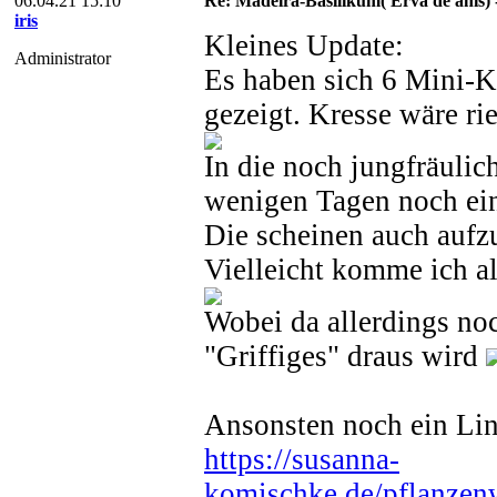
06.04.21 15:10
Re: Madeira-Basilikum( Erva de anis) 
iris
Kleines Update:
Administrator
Es haben sich 6 Mini-K
gezeigt. Kresse wäre ri
In die noch jungfräulic
wenigen Tagen noch ein
Die scheinen auch auf
Vielleicht komme ich a
Wobei da allerdings noc
"Griffiges" draus wird
Ansonsten noch ein Lin
https://susanna-
komischke.de/pflanzen