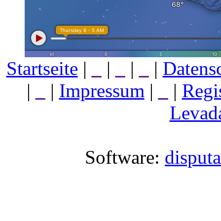
Startseite
|
_
|
_
|
_
|
Datens
|
_
|
Impressum
|
_
|
Regi
Levada
Software:
disput