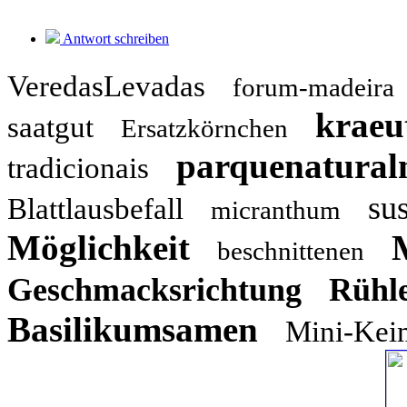
Antwort schreiben
VeredasLevadas
forum-madeira
kraeu
saatgut
Ersatzkörnchen
parquenatural
tradicionais
su
Blattlausbefall
micranthum
Möglichkeit
beschnittenen
Geschmacksrichtung
Rühl
Basilikumsamen
Mini-Kei