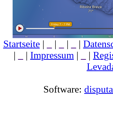
Startseite
|
_
|
_
|
_
|
Datens
|
_
|
Impressum
|
_
|
Regi
Levada
Software:
disput