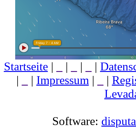
Startseite
|
_
|
_
|
_
|
Datens
|
_
|
Impressum
|
_
|
Regi
Levada
Software:
disput