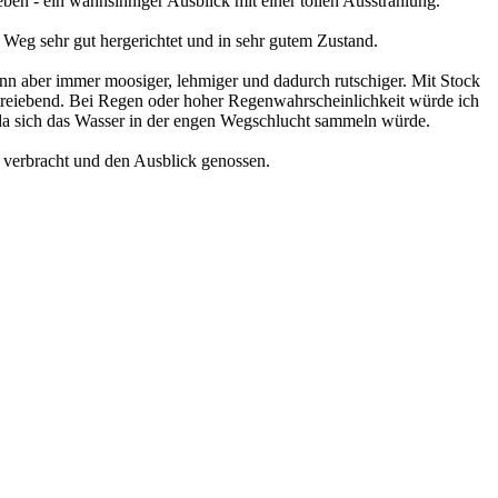
eben - ein wahnsinniger Ausblick mit einer tollen Ausstrahlung.
 Weg sehr gut hergerichtet und in sehr gutem Zustand.
nn aber immer moosiger, lehmiger und dadurch rutschiger. Mit Stock
ßtreiebend. Bei Regen oder hoher Regenwahrscheinlichkeit würde ich
da sich das Wasser in der engen Wegschlucht sammeln würde.
 verbracht und den Ausblick genossen.