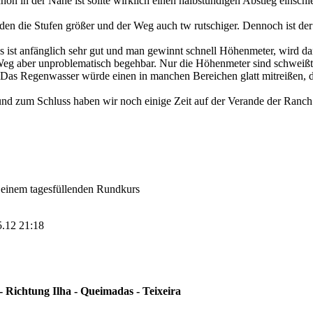
on in der Nähe ist sollte wirklich einen halbstündigen Abstieg einschi
den die Stufen größer und der Weg auch tw rutschiger. Dennoch ist der
 ist anfänglich sehr gut und man gewinnt schnell Höhenmeter, wird da
er Weg aber unproblematisch begehbar. Nur die Höhenmeter sind schwei
Das Regenwasser würde einen in manchen Bereichen glatt mitreißen, 
nd zum Schluss haben wir noch einige Zeit auf der Verande der Ranch
 einem tagesfüllenden Rundkurs
5.12 21:18
Richtung Ilha - Queimadas - Teixeira