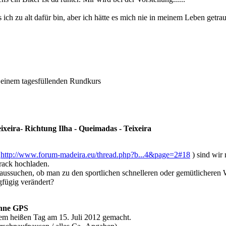
s ich zu alt dafür bin, aber ich hätte es mich nie in meinem Leben getrau
 einem tagesfüllenden Rundkurs
eira- Richtung Ilha - Queimadas - Teixeira
(
http://www.forum-madeira.eu/thread.php?b...4&page=2#18
) sind wir
rack hochladen.
ussuchen, ob man zu den sportlichen schnelleren oder gemütlicheren Wa
fügig verändert?
ohne GPS
em heißen Tag am 15. Juli 2012 gemacht.