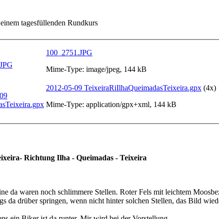
 einem tagesfüllenden Rundkurs
100_2751.JPG
Mime-Type: image/jpeg, 144 kB
2012-05-09 TeixeiraRiIlhaQueimadasTeixeira.gpx
(4x)
Mime-Type: application/gpx+xml, 144 kB
eira- Richtung Ilha - Queimadas - Teixeira
eine da waren noch schlimmere Stellen. Roter Fels mit leichtem Moosbez
gs da drüber springen, wenn nicht hinter solchen Stellen, das Bild wie
s ein Biker ist da runter. Mir wird bei der Vorstellung......