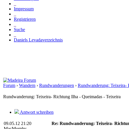
_
Impressum
_
Registrieren
_
Suche
_
Daniels Levadaverzeichnis
Forum
›
Wandern
›
Rundwanderungen
›
Rundwanderung: Teixeira- R
Rundwanderung: Teixeira- Richtung Ilha - Queimadas - Teixeira
Antwort schreiben
09.05.12 21:20
Re: Rundwanderung: Teixeira- Richtung
MacMurphy