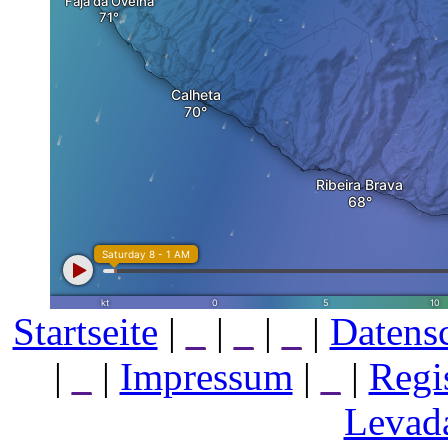
Startseite
|
_
|
_
|
_
|
Datens
|
_
|
Impressum
|
_
|
Regi
Levada