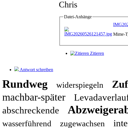
Chris
Datei-Anhänge
IMG202
Mime-Ty
Zitieren
Antwort schreiben
Rundweg
Zuf
widerspiegeln
machbar-später
Levadaverlau
Abzweigerab
abschreckende
inte
wasserführend
zugewachsen