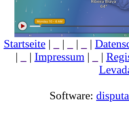
Startseite
|
_
|
_
|
_
|
Datens
|
_
|
Impressum
|
_
|
Regi
Levada
Software:
disput