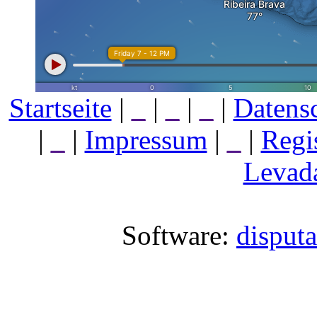
Startseite
|
_
|
_
|
_
|
Datens
|
_
|
Impressum
|
_
|
Regi
Levada
Software:
disput