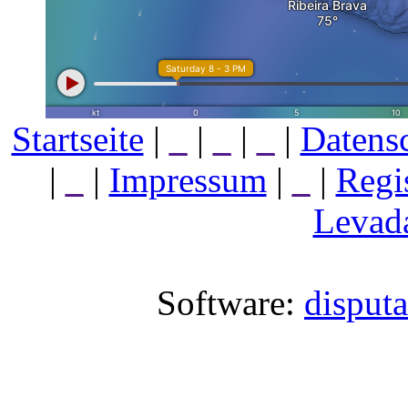
Startseite
|
_
|
_
|
_
|
Datens
|
_
|
Impressum
|
_
|
Regi
Levada
Software:
disput