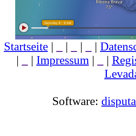
Startseite
|
_
|
_
|
_
|
Datens
|
_
|
Impressum
|
_
|
Regi
Levada
Software:
disput