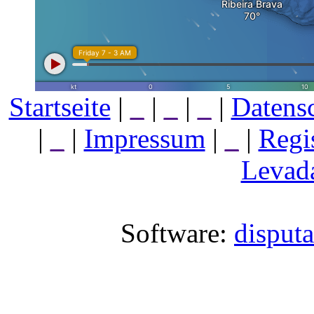
Startseite
|
_
|
_
|
_
|
Datens
|
_
|
Impressum
|
_
|
Regi
Levada
Software:
disput