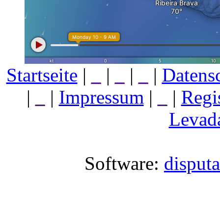
Startseite
|
_
|
_
|
_
|
Datens
|
_
|
Impressum
|
_
|
Regi
Levada
Software:
disput