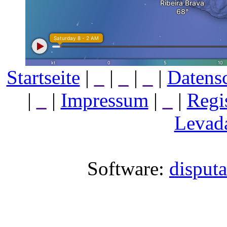
Startseite
|
_
|
_
|
_
|
Datens
|
_
|
Impressum
|
_
|
Regi
Levada
Software:
disput