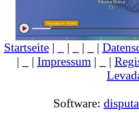
Startseite
|
_
|
_
|
_
|
Datens
|
_
|
Impressum
|
_
|
Regi
Levada
Software:
disput