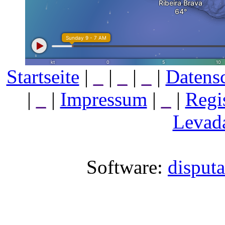
Startseite
|
_
|
_
|
_
|
Datens
|
_
|
Impressum
|
_
|
Regi
Levada
Software:
disput